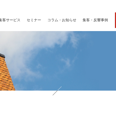
集客サービス
セミナー
コラム・お知らせ
集客・反響事例
ポスティング型集客サービス
- ポスティング
- ポスティング型情報誌mydo&しずまる
- チラシ作成
ダイレクトメールサービス
- メール便
Webマーケティング
- Webマーケティング MEO対策サポート
- Web広告
- Webマーケティングサポート