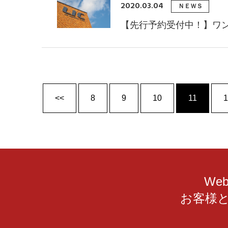
2020.03.04
ＮＥＷＳ
【先行予約受付中！】ワ
<<
8
9
10
11
1
We
お客様