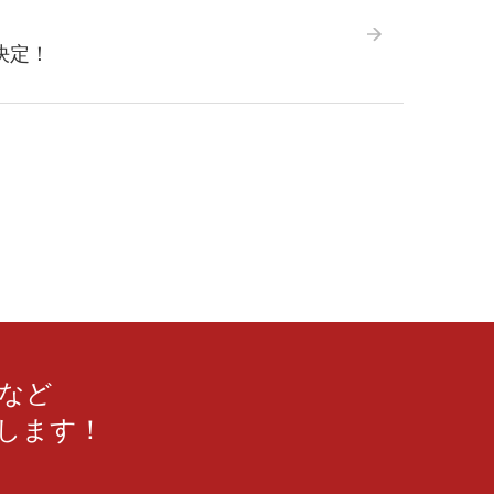
決定！
誌など
します！