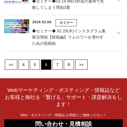
◆セミナー◆03.14 MEO対策の運用で失
敗してしまう理由3選
2024.02.06
セミナー
◆セミナー◆ 02.29(木)インスタグラム集
客活用術【投稿編】フォロワーを増やす
ための投稿術
<<
4
5
6
7
8
>>
Webマーケティング・ポスティング・情報誌など
お客様と御社を「繋げる」サポート・課題解決をし
ます！
Web・ポスティング・情報誌 お気軽にご連絡ください！
問い合わせ・見積相談