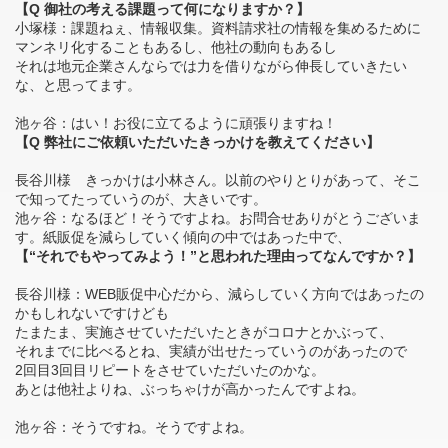
【Q 御社の考える課題って何になりますか？】
小塚様：課題ねぇ、情報収集。資料請求社の情報を集めるために
マンネリ化することもあるし、他社の動向もあるし
それは地元企業さんならでは力を借りながら伸長していきたい
な、と思ってます。
池ヶ谷：はい！お役に立てるように頑張りますね！
【Q 弊社にご依頼いただいたきっかけを教えてください】
長谷川様 きっかけは小林さん。以前のやりとりがあって、そこ
で知ってたっていうのが、大きいです。
池ヶ谷：なるほど！そうですよね。お問合せありがとうございま
す。紙販促を減らしていく傾向の中ではあった中で、
【“それでもやってみよう！”と思われた理由ってなんですか？】
長谷川様：WEB販促中心だから、減らしていく方向ではあったの
かもしれないですけども
たまたま、実施させていただいたときがコロナとかぶって、
それまでに比べるとね、実績が出せたっていうのがあったので
2回目3回目リピートをさせていただいたのかな。
あとは他社よりね、ぶっちゃけが高かったんですよね。
池ヶ谷：そうですね。そうですよね。